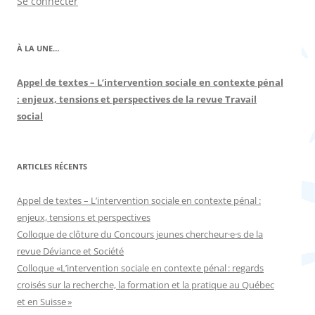
Se connecter
À LA UNE…
Appel de textes – L’intervention sociale en contexte pénal
: enjeux, tensions et perspectives de la revue Travail
social
ARTICLES RÉCENTS
Appel de textes – L’intervention sociale en contexte pénal :
enjeux, tensions et perspectives
Colloque de clôture du Concours jeunes chercheur·e·s de la
revue Déviance et Société
Colloque «L’intervention sociale en contexte pénal : regards
croisés sur la recherche, la formation et la pratique au Québec
et en Suisse »