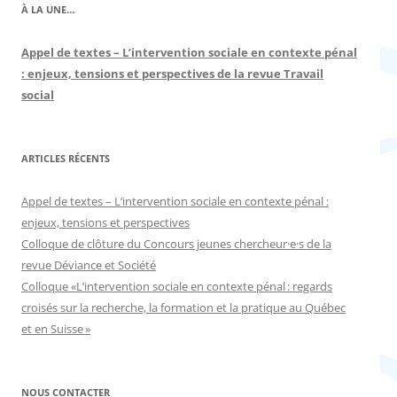
À LA UNE…
Appel de textes – L’intervention sociale en contexte pénal
: enjeux, tensions et perspectives de la revue Travail
social
ARTICLES RÉCENTS
Appel de textes – L’intervention sociale en contexte pénal :
enjeux, tensions et perspectives
Colloque de clôture du Concours jeunes chercheur·e·s de la
revue Déviance et Société
Colloque «L’intervention sociale en contexte pénal : regards
croisés sur la recherche, la formation et la pratique au Québec
et en Suisse »
NOUS CONTACTER