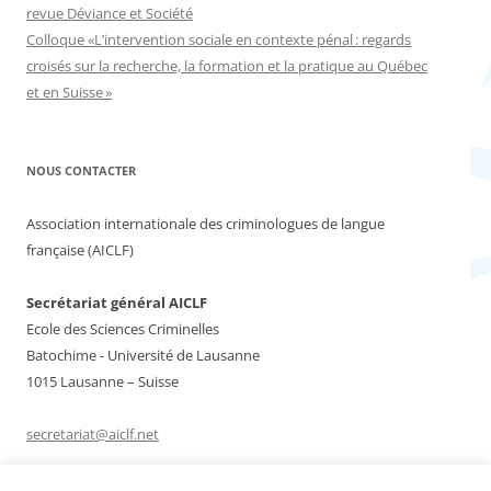
revue Déviance et Société
Colloque «L’intervention sociale en contexte pénal : regards
croisés sur la recherche, la formation et la pratique au Québec
et en Suisse »
NOUS CONTACTER
Association internationale des criminologues de langue
française (AICLF)
Secrétariat général AICLF
Ecole des Sciences Criminelles
Batochime - Université de Lausanne
1015 Lausanne – Suisse
secretariat@aiclf.net