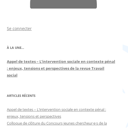
Se connecter
À LA UNE…
Appel de textes – L’intervention sociale en contexte pénal
: enjeux, tensions et perspectives de la revue Travail
social
ARTICLES RÉCENTS
Appel de textes – L’intervention sociale en contexte pénal :
enjeux, tensions et perspectives
Colloque de clôture du Concours jeunes chercheur·e·s de la