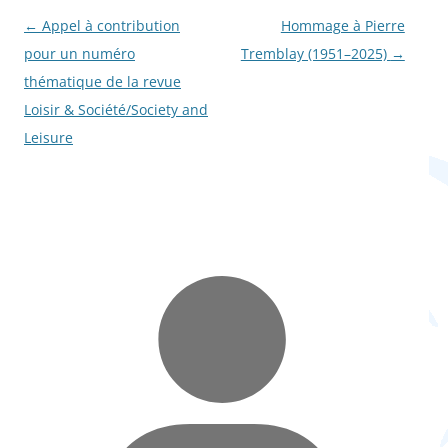
Navigation
←
Appel à contribution
Hommage à Pierre
des
pour un numéro
Tremblay (1951–2025)
→
articles
thématique de la revue
Loisir & Société/Society and
Leisure