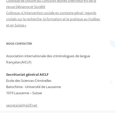
Colloque de clôture du Concours jeunes chercheur·e·s de la
revue Déviance et Société
Colloque «L’intervention sociale en contexte pénal : regards
croisés sur la recherche, la formation et la pratique au Québec
et en Suisse »
NOUS CONTACTER
Association internationale des criminologues de langue
française (AICLF)
Secrétariat général AICLF
Ecole des Sciences Criminelles
Batochime - Université de Lausanne
1015 Lausanne – Suisse
secretariat@aiclf.net